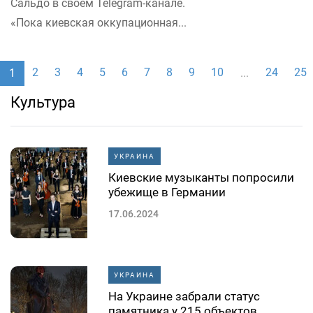
Сальдо в своем Telegram-канале.
«Пока киевская оккупационная...
2
3
4
5
6
7
8
9
10
24
25
1
...
Культура
УКРАИНА
Киевские музыканты попросили
убежище в Германии
17.06.2024
УКРАИНА
На Украине забрали статус
памятника у 215 объектов